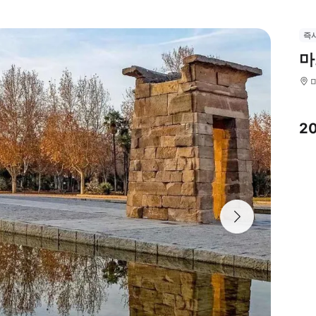
즉
마
2