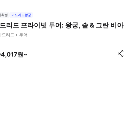
시확정
마드리드왕궁
드리드 프라이빗 투어: 왕궁, 솔 & 그란 비아
마드리드
투어
04,017원~