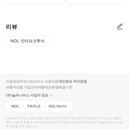
리뷰
NOL 인터파크투어
NOL
별
사
에서
점
진/
작성
높
동
된
은
영
리뷰
순
상
이용약관
위치기반서비스 이용약관
개인정보 처리방침
입니
여행자보험 가입안내
여행약관
분쟁해결기준
다.
(주)놀유니버스 사업자 정보
별
사
NOL
Triple
Interpark Global
점
진/
높
동
(주)놀유니버스
는 일부 상품의 통신판매중개자로서 통신판매의 당사자가 아니므로, 상품의
예약, 이용 및 환불 등 거래와 관련된 의무와 책임은 판매자에게 있으며
은
영
(주)놀유니버스
는 일
체 책임을 지지 않습니다.
순
상