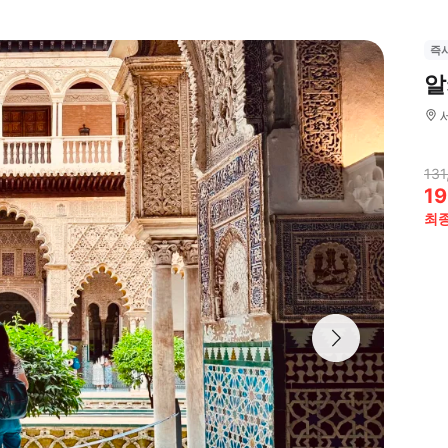
즉
알
131
19
최