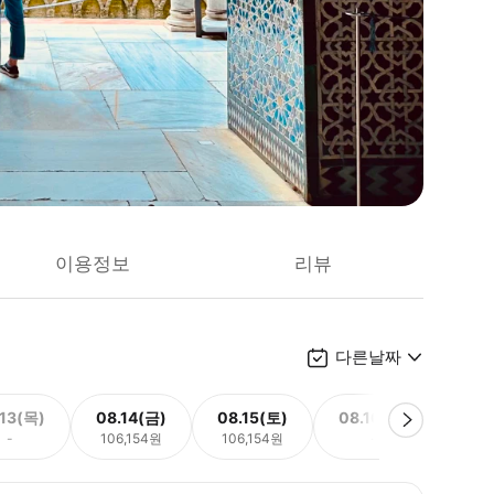
이용정보
리뷰
다른날짜
.13(목)
08.14(금)
08.15(토)
08.16(일)
08.
-
106,154원
106,154원
-
106