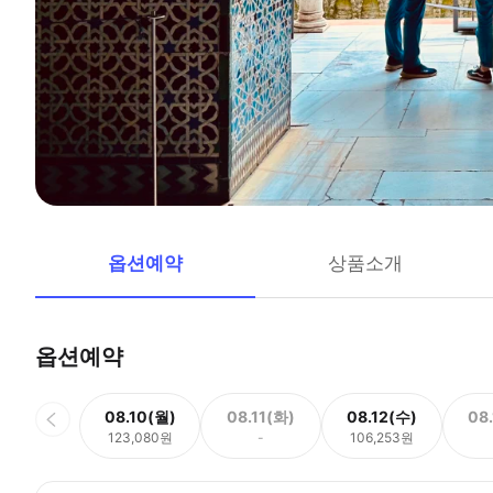
옵션예약
상품소개
옵션예약
08.10(월)
08.11(화)
08.12(수)
08
123,080원
-
106,253원