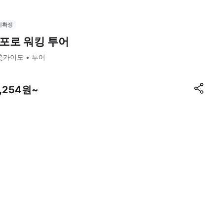
시확정
포로 워킹 투어
훗카이도
투어
1,254원~