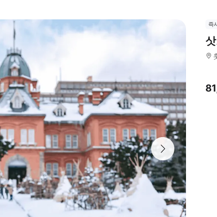
즉
삿
8