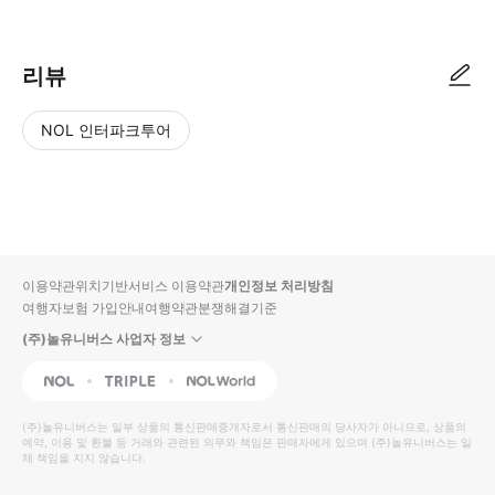
리뷰
NOL 인터파크투어
NOL
별
사
에서
점
진/
작성
높
동
된
은
영
리뷰
순
상
이용약관
위치기반서비스 이용약관
개인정보 처리방침
입니
여행자보험 가입안내
여행약관
분쟁해결기준
다.
(주)놀유니버스 사업자 정보
별
사
NOL
Triple
Interpark Global
점
진/
높
동
(주)놀유니버스
는 일부 상품의 통신판매중개자로서 통신판매의 당사자가 아니므로, 상품의
예약, 이용 및 환불 등 거래와 관련된 의무와 책임은 판매자에게 있으며
은
영
(주)놀유니버스
는 일
체 책임을 지지 않습니다.
순
상