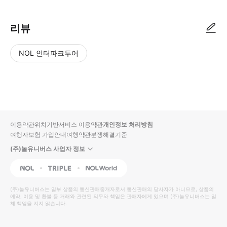
리뷰
NOL 인터파크투어
NOL
별
사
에서
점
진/
작성
높
동
된
은
영
리뷰
순
상
이용약관
위치기반서비스 이용약관
개인정보 처리방침
입니
여행자보험 가입안내
여행약관
분쟁해결기준
다.
(주)놀유니버스 사업자 정보
별
사
NOL
Triple
Interpark Global
점
진/
높
동
(주)놀유니버스
는 일부 상품의 통신판매중개자로서 통신판매의 당사자가 아니므로, 상품의
예약, 이용 및 환불 등 거래와 관련된 의무와 책임은 판매자에게 있으며
은
영
(주)놀유니버스
는 일
체 책임을 지지 않습니다.
순
상