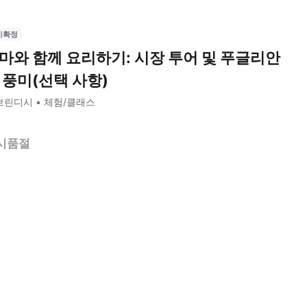
시확정
마와 함께 요리하기: 시장 투어 및 푸글리안
 풍미(선택 사항)
브린디시
체험/클래스
시품절