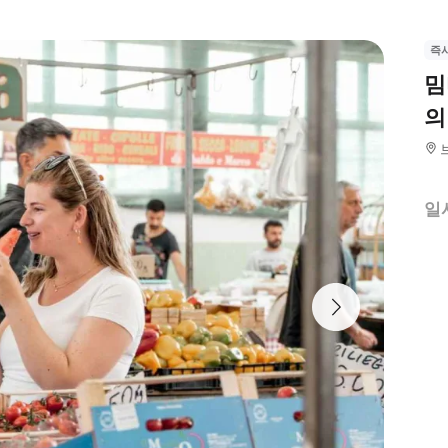
즉
밈
의
일