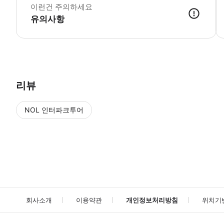
이런건 주의하세요
유의사항
● 예약접수 후 확정이 되면 이용가능합니다. ● 바우처에 안내된 사용 
리뷰
NOL 인터파크투어
NOL
에서 작성된 리뷰 입니다.
별점 높은순
별점 높은순
회사소개
이용약관
개인정보처리방침
위치기