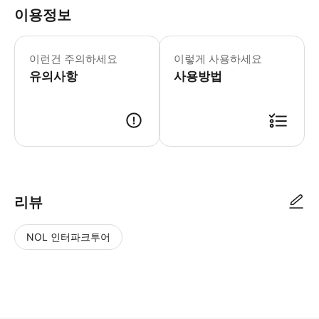
이용정보
국립공원 입장료 별도 호텔 고객 무료 
이런건 주의하세요
이렇게 사용하세요
유의사항
사용방법
● 예약접수 후 확정이 되면 이용가능합니다. ● 바우처에 안내된 사용 방법
리뷰
NOL 인터파크투어
NOL
별
사
에서
점
진/
작성
높
동
된