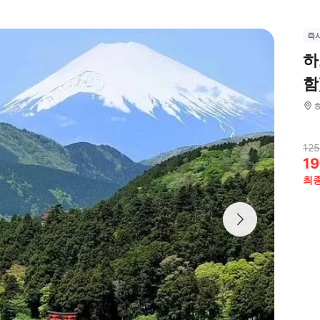
즉
하
함
125
19
최