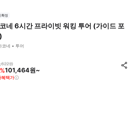
시확정
코네 6시간 프라이빗 워킹 투어 (가이드 포
)
하코네
투어
,622
원
101,464원~
%
종혜택가