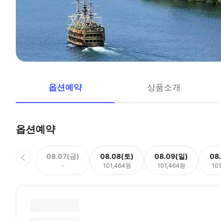
옵션예약
상품소개
옵션예약
08.07(금)
08.08(토)
08.09(일)
08
-
101,464원
101,464원
10