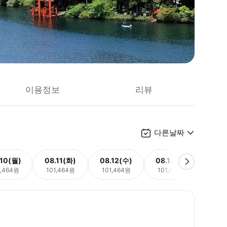
이용정보
리뷰
다른날짜
.10(월)
08.11(화)
08.12(수)
08.13(목)
08.
1,464원
101,464원
101,464원
101,464원
101