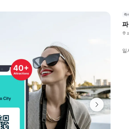
즉
파
일