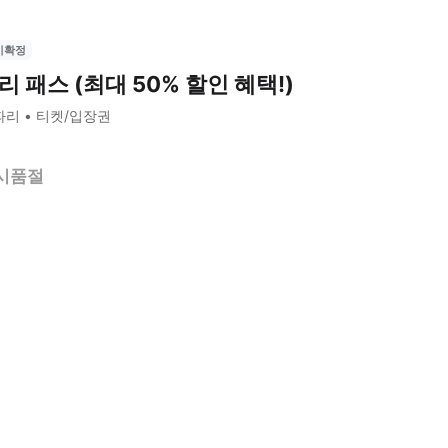
시확정
리 패스 (최대 50% 할인 혜택!)
파리
티켓/입장권
시품절