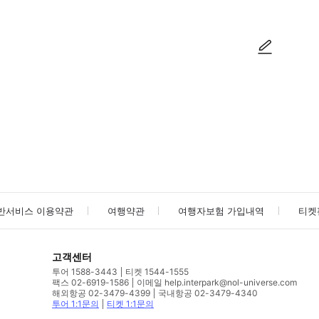
사진/동영상
사진/동영상
반서비스 이용약관
여행약관
여행자보험 가입내역
티켓
고객센터
투어 1588-3443
티켓 1544-1555
팩스 02-6919-1586
이메일 help.interpark@nol-universe.com
해외항공 02-3479-4399
국내항공 02-3479-4340
투어 1:1문의
티켓 1:1문의