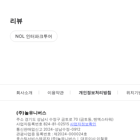
리뷰
NOL 인터파크투어
NOL
에서 작성된 리뷰 입니다.
별점 높은순
별점 높은순
회사소개
이용약관
개인정보처리방침
위치기
(주)놀유니버스
주소
경기도 성남시 수정구 금토로 70 (금토동, 텐엑스타워)
사업자등록번호
824-81-02515
사업자정보확인
통신판매업신고
2024-성남수정-0912
관광사업증 등록번호 : 제2024-000024호
호스팅서비스제공자 (주)놀유니버스｜ 대표이사 이철웅