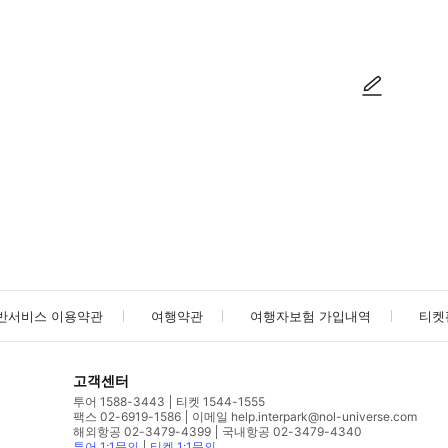
는 제외됩니다. 【도쿄타워】 ＜유효기간＞ 구입일로부터 6개월이내 교환 가능 ＜오시는 
사진/동영상
사진/동영상
반서비스 이용약관
여행약관
여행자보험 가입내역
티켓
고객센터
투어 1588-3443
티켓 1544-1555
팩스 02-6919-1586
이메일 help.interpark@nol-universe.com
해외항공 02-3479-4399
국내항공 02-3479-4340
투어 1:1문의
티켓 1:1문의