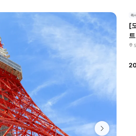
즉
[
트
2