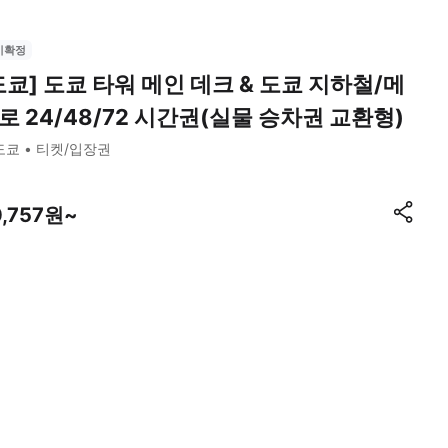
시확정
도쿄] 도쿄 타워 메인 데크 & 도쿄 지하철/메
로 24/48/72 시간권(실물 승차권 교환형)
도쿄
티켓/입장권
0,757원~