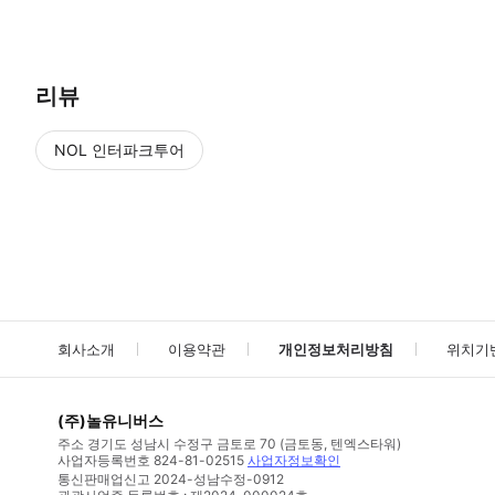
●고객 사유에 의한 취소 및 변경은 불가능합니다. ※ 시설 사정으로 인한 취소
리뷰
NOL 인터파크투어
NOL
에서 작성된 리뷰 입니다.
별점 높은순
별점 높은순
회사소개
이용약관
개인정보처리방침
위치기
(주)놀유니버스
주소
경기도 성남시 수정구 금토로 70 (금토동, 텐엑스타워)
사업자등록번호
824-81-02515
사업자정보확인
통신판매업신고
2024-성남수정-0912