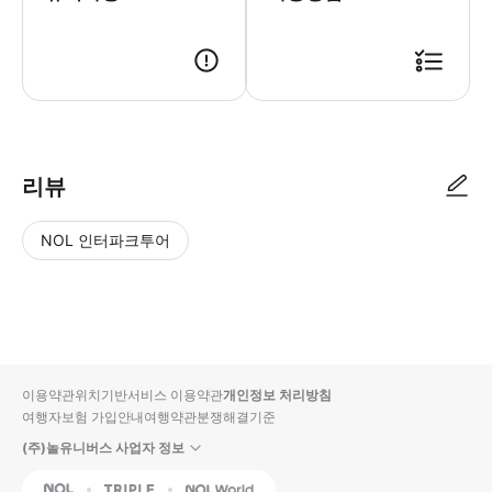
리뷰
NOL 인터파크투어
NOL
별
사
에서
점
진/
작성
높
동
된
은
영
리뷰
순
상
이용약관
위치기반서비스 이용약관
개인정보 처리방침
입니
여행자보험 가입안내
여행약관
분쟁해결기준
다.
(주)놀유니버스 사업자 정보
별
사