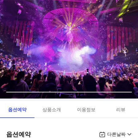
옵션예약
상품소개
이용정보
리뷰
옵션예약
다른날짜