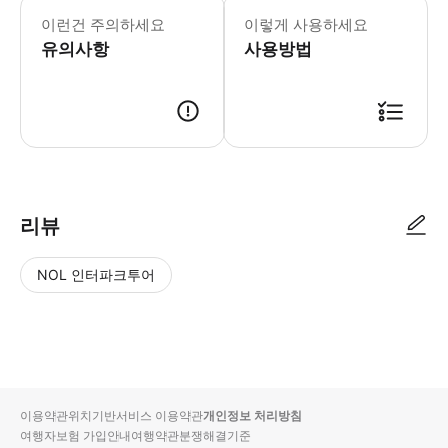
이런건 주의하세요
이렇게 사용하세요
유의사항
사용방법
리뷰
NOL 인터파크투어
NOL
별
사
에서
점
진/
작성
높
동
된
은
영
리뷰
순
상
이용약관
위치기반서비스 이용약관
개인정보 처리방침
입니
여행자보험 가입안내
여행약관
분쟁해결기준
다.