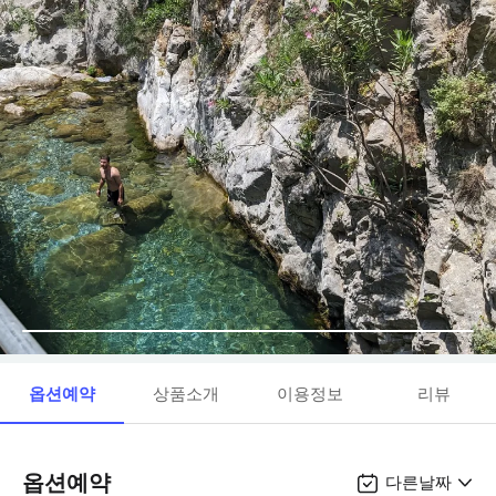
옵션예약
상품소개
이용정보
리뷰
옵션예약
다른날짜