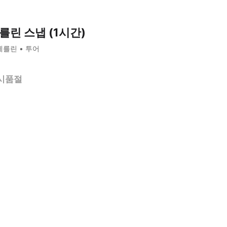
를린 스냅 (1시간)
베를린
투어
시품절