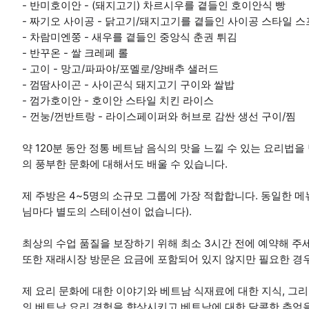
- 반미호이안 - (돼지고기) 차르시우를 곁들인 호이안식 빵
- 짜기오 사이공 - 닭고기/돼지고기를 곁들인 사이공 스타일 스
- 차람미엔쭝 - 새우를 곁들인 중앙식 춘권 튀김
- 반꾸온 - 쌀 크레페 롤
- 고이 - 망고/파파야/포멜로/양배추 샐러드
- 껌땀사이곤 - 사이곤식 돼지고기 구이와 쌀밥
- 껌가호이안 - 호이안 스타일 치킨 라이스
- 껀눙/껀반트랑 - 라이스페이퍼와 허브로 감싼 생선 구이/찜
약 120분 동안 정통 베트남 음식의 맛을 느낄 수 있는 요리법
의 풍부한 문화에 대해서도 배울 수 있습니다.
제 주방은 4~5명의 소규모 그룹에 가장 적합합니다. 동일한 메
님마다 별도의 스테이션이 없습니다).
최상의 수업 품질을 보장하기 위해 최소 3시간 전에 예약해 주
또한 재래시장 방문은 요금에 포함되어 있지 않지만 필요한 경우
제 요리 문화에 대한 이야기와 베트남 식재료에 대한 지식, 그
의 베트남 요리 경험을 향상시키고 베트남에 대한 달콤한 추억을