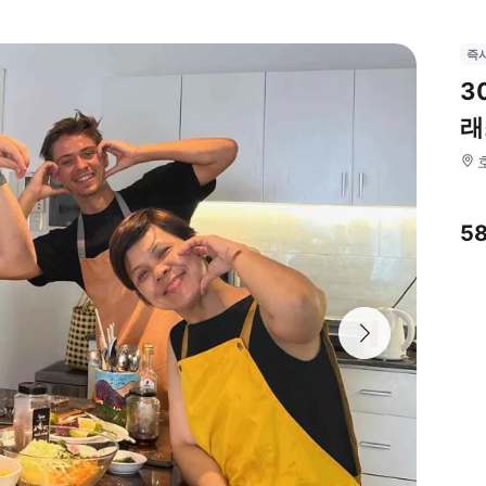
즉
3
래
5