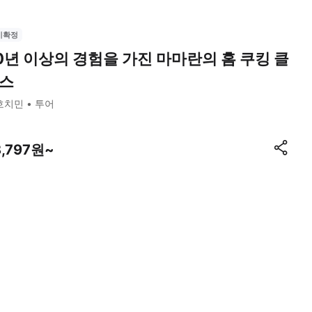
시확정
0년 이상의 경험을 가진 마마란의 홈 쿠킹 클
스
호치민
투어
8,797원~