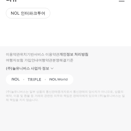
NOL 인터파크투어
NOL
별
사
에서
점
진/
작성
높
동
된
은
영
리뷰
순
상
이용약관
위치기반서비스 이용약관
개인정보 처리방침
입니
여행자보험 가입안내
여행약관
분쟁해결기준
다.
(주)놀유니버스 사업자 정보
별
사
NOL
Triple
Interpark Global
점
진/
높
동
(주)놀유니버스
는 일부 상품의 통신판매중개자로서 통신판매의 당사자가 아니므로, 상품의
예약, 이용 및 환불 등 거래와 관련된 의무와 책임은 판매자에게 있으며
은
영
(주)놀유니버스
는 일
체 책임을 지지 않습니다.
순
상