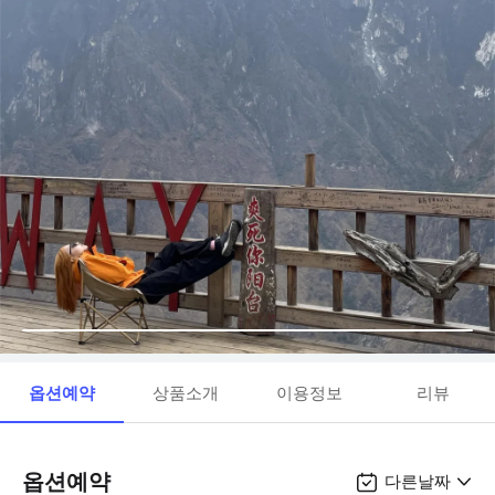
옵션예약
상품소개
이용정보
리뷰
옵션예약
다른날짜