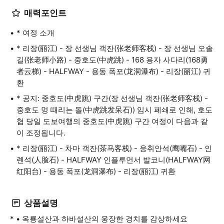
매력포인트
* 여정 소개
* 리장(丽江) - 장 선생님 객잔(张老师客栈) - 장 선생님 오솔
길(张老师小路) - 중호도(中虎跳) - 168 용자 사다리(168勇
者云梯) - HALFWAY - 용동 폭포(龙洞瀑布) - 리장(丽江) 귀
환
* 공지: 중호도(中虎跳) 구간(장 선생님 객잔(张老师客栈) -
중호도 멍 때리는 돌(中虎跳发呆石)) 임시 폐쇄로 인해, 호도
협 당일 도보여행의 중호도(中虎跳) 구간 여정이 다음과 같
이 조정됩니다.
* 리장(丽江) - 차마 객잔(茶马客栈) - 응취안석(鹰嘴石) - 인
롄석(人脸石) - HALFWAY 인플루언서 발코니(HALFWAY网
红阳台) - 용동 폭포(龙洞瀑布) - 리장(丽江) 귀환
상품설명
* • 옥룡설산과 하바설산의 웅장한 경치를 감상하세요