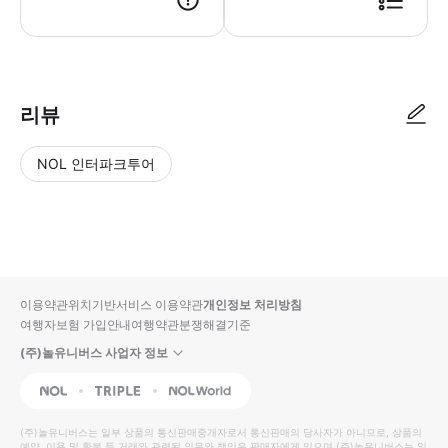
● 예약접수 후 확정이 되면 이용가능합니다. ● 바우처에 안내된 사용 방법
리뷰
NOL 인터파크투어
NOL
별
사
에서
점
진/
작성
높
동
된
은
영
리뷰
순
상
이용약관
위치기반서비스 이용약관
개인정보 처리방침
입니
여행자보험 가입안내
여행약관
분쟁해결기준
다.
(주)놀유니버스 사업자 정보
별
사
NOL
Triple
Interpark Global
점
진/
높
동
(주)놀유니버스
는 일부 상품의 통신판매중개자로서 통신판매의 당사자가 아니므로, 상품의
예약, 이용 및 환불 등 거래와 관련된 의무와 책임은 판매자에게 있으며
(주)놀유니버스
는 일