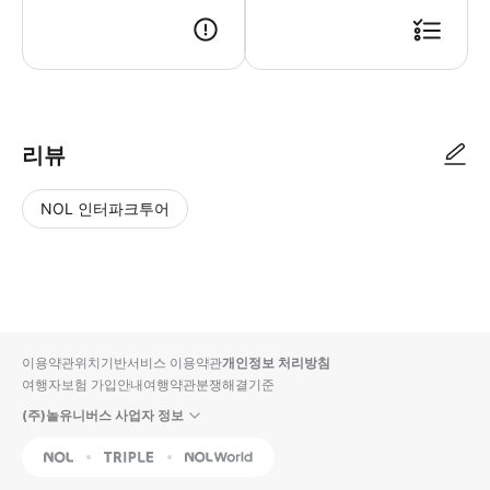
● 예약접수 후 확정이 되면 이용가능합니다. ● 바우처에 안내된 사용 방법
리뷰
NOL 인터파크투어
NOL
별
사
에서
점
진/
작성
높
동
된
은
영
리뷰
순
상
이용약관
위치기반서비스 이용약관
개인정보 처리방침
입니
여행자보험 가입안내
여행약관
분쟁해결기준
다.
(주)놀유니버스 사업자 정보
별
사
NOL
Triple
Interpark Global
점
진/