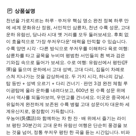
상품설명
천년을 가로지르는 하루 · 쑤저우 핵심 명소 완전 정복 하루 만
에 세계 문화유산 정원, 서민적인 삼륜차, 천년 수륙 성문, 고대
운하 유람선, 당나라 시대 옛 거리를 모두 둘러보세요. 후회 없
이 효율적으로 '가장 쑤저우다운' 매력을 만끽할 수 있습니다.
수륙 양면 시각 · 다른 방식으로 쑤저우를 이해하다 육로 여행:
삼륜차를 타고 골목을 누비며 평범한 서민들의 흰 벽과 검은
기와집 속으로 들어가 보세요. 수로 여행: 유람선에서 평탄(評
彈)을 들으며 운하에서 고대 성벽, 고대 다리, 집들이 차례로
스쳐 지나가는 것을 감상하세요. 두 가지 시각, 하나의 강남.
탑 등반 + 성벽 오르기 + 다리 건너기 · 판먼 3경 완전 체험 루
이광탑에 올라 운하를 내려다보고, 600년 된 수륙 성문 위에
서서 역사를 되돌아보며, 우먼교를 건너세요. 이곳은 중국에서
유일하게 완전하게 보존된 수륙 병렬 고대 성문이자 대운하 세
계유산지로, 웅장함이 가득합니다.
우농어(吳儂語)와 함께하는 차 한 잔 · 배 위에서 즐기는 라이
브 평탄 30분간의 고대 운하 유람선 여행은 단순히 풍경을 보
는 것을 넘어, 정통 쑤저우 평탄 한 곡을 듣는 시간입니다. 비파