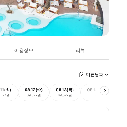
이용정보
리뷰
다른날짜
.11(화)
08.12(수)
08.13(목)
08.14(금)
08.
,527원
69,527원
69,527원
-