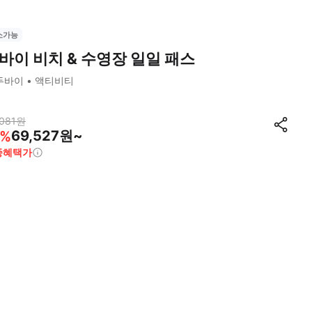
소가능
바이 비치 & 수영장 일일 패스
두바이
액티비티
081
원
69,527원~
%
종혜택가