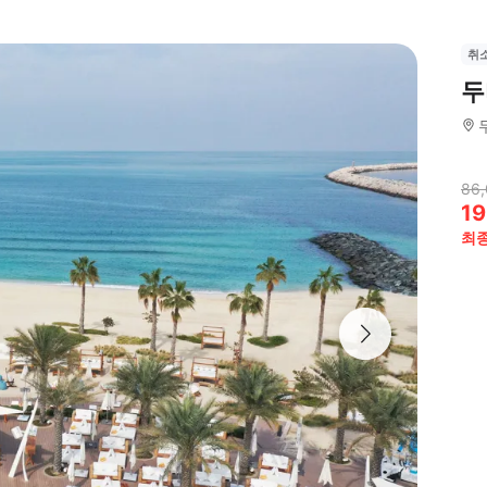
취
두
86,
19
최