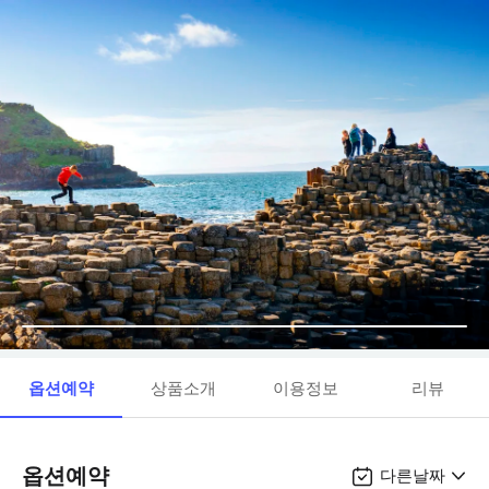
옵션예약
상품소개
이용정보
리뷰
옵션예약
다른날짜