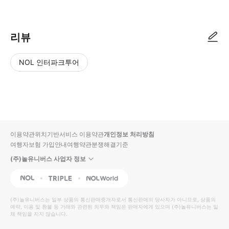
리뷰
NOL 인터파크투어
NOL
별
사
에서
점
진/
작성
높
동
된
은
영
리뷰
순
상
이용약관
위치기반서비스 이용약관
개인정보 처리방침
입니
여행자보험 가입안내
여행약관
분쟁해결기준
다.
(주)놀유니버스 사업자 정보
별
사
NOL
Triple
Interpark Global
점
진/
높
동
(주)놀유니버스
는 일부 상품의 통신판매중개자로서 통신판매의 당사자가 아니므로, 상품의
예약, 이용 및 환불 등 거래와 관련된 의무와 책임은 판매자에게 있으며
은
영
(주)놀유니버스
는 일
체 책임을 지지 않습니다.
순
상