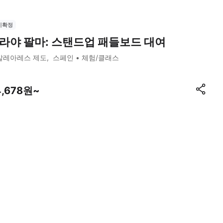
시확정
라야 팔마: 스탠드업 패들보드 대여
발레아레스 제도
스페인
체험/클래스
4,678원~