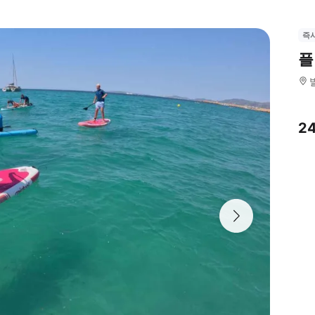
즉
플
2