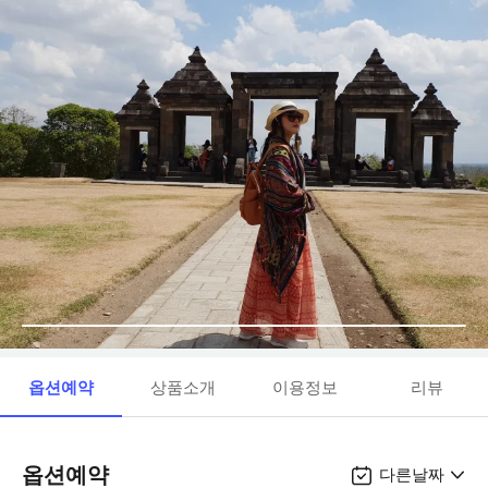
옵션예약
상품소개
이용정보
리뷰
옵션예약
다른날짜