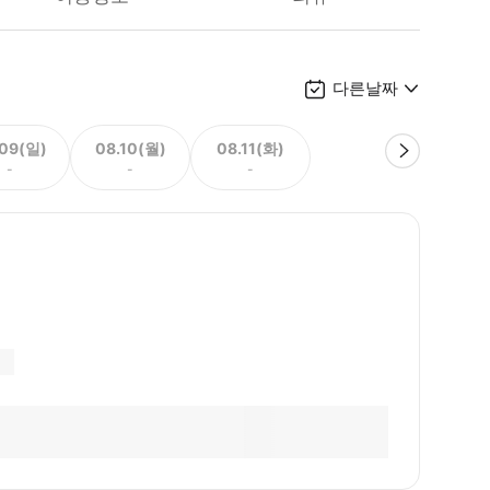
다른날짜
.09(일)
08.10(월)
08.11(화)
-
-
-