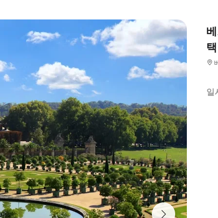
베
택
일