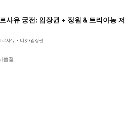
르사유 궁전: 입장권 + 정원 & 트리아농 저
베르사유
티켓/입장권
시품절