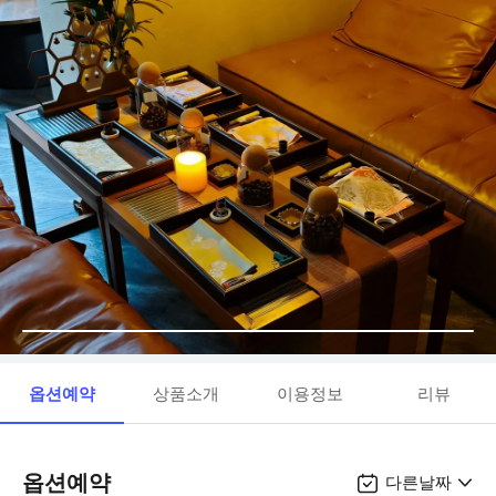
옵션예약
상품소개
이용정보
리뷰
옵션예약
다른날짜