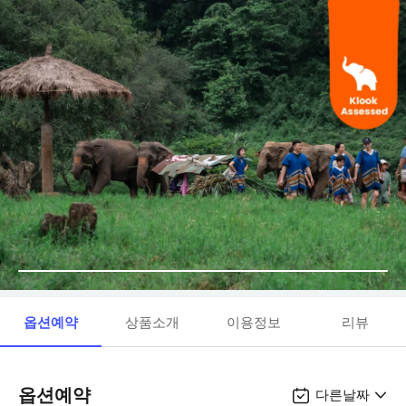
옵션예약
상품소개
이용정보
리뷰
옵션예약
다른날짜