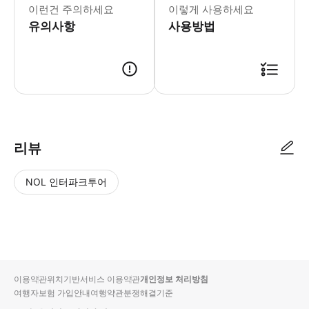
이런건 주의하세요
이렇게 사용하세요
유의사항
사용방법
● 예약접수 후 확정이 되면 이용가능합니다. ● 바우처에 안내된 사용 방법
리뷰
NOL 인터파크투어
NOL
별
사
에서
점
진/
작성
높
동
된
은
영
리뷰
순
상
이용약관
위치기반서비스 이용약관
개인정보 처리방침
입니
여행자보험 가입안내
여행약관
분쟁해결기준
다.