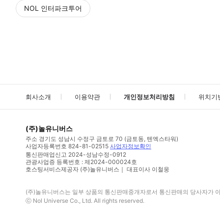
NOL 인터파크투어
NOL
에서 작성된 리뷰 입니다.
별점 높은순
별점 높은순
회사소개
이용약관
개인정보처리방침
위치기
(주)놀유니버스
주소
경기도 성남시 수정구 금토로 70 (금토동, 텐엑스타워)
사업자등록번호
824-81-02515
사업자정보확인
통신판매업신고
2024-성남수정-0912
관광사업증 등록번호 : 제2024-000024호
호스팅서비스제공자 (주)놀유니버스｜ 대표이사 이철웅
(주)놀유니버스
는 일부 상품의 통신판매중개자로서 통신판매의 당사자가 아니
ⓒ
Nol Universe Co
., Ltd. All rights reserved.