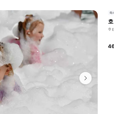
즉
호
E
4