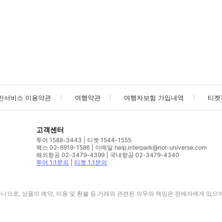
사진/동영상
사진/동영상
반서비스 이용약관
여행약관
여행자보험 가입내역
티켓
고객센터
투어 1588-3443
티켓 1544-1555
팩스 02-6919-1586
이메일 help.interpark@nol-universe.com
해외항공 02-3479-4399
국내항공 02-3479-4340
투어 1:1문의
티켓 1:1문의
므로, 상품의 예약, 이용 및 환불 등 거래와 관련된 의무와 책임은 판매자에게 있으