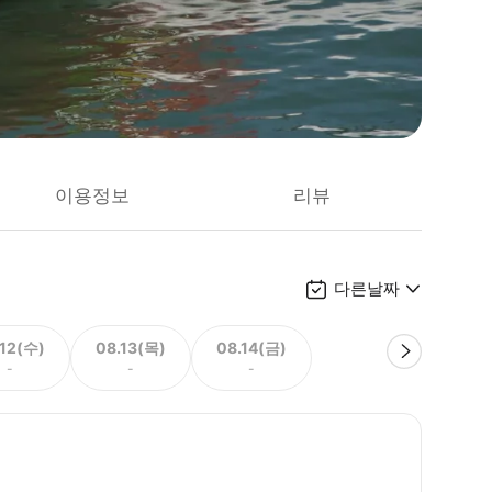
이용정보
리뷰
다른날짜
.12(수)
08.13(목)
08.14(금)
-
-
-