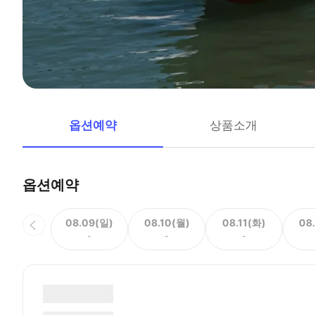
옵션예약
상품소개
옵션예약
08.09(일)
08.10(월)
08.11(화)
08
-
-
-