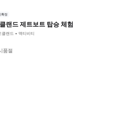
시확정
클랜드 제트보트 탑승 체험
오클랜드
액티비티
시품절