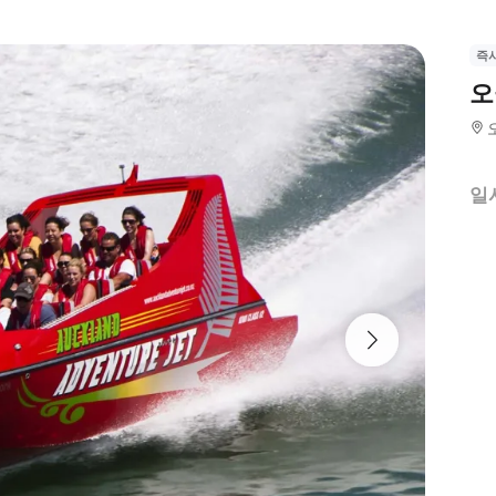
즉
오
일