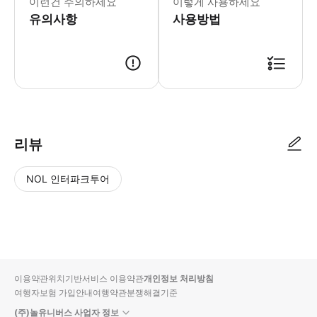
이런건 주의하세요
이렇게 사용하세요
유의사항
사용방법
리뷰
NOL 인터파크투어
NOL
별
사
에서
점
진/
작성
높
동
된
은
영
리뷰
순
상
이용약관
위치기반서비스 이용약관
개인정보 처리방침
입니
여행자보험 가입안내
여행약관
분쟁해결기준
다.
(주)놀유니버스 사업자 정보