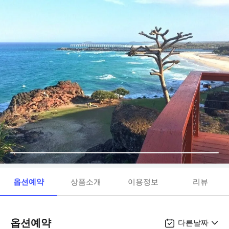
옵션예약
상품소개
이용정보
리뷰
옵션예약
다른날짜