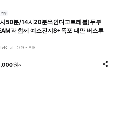
소가능
9시50분/14시20분出인디고트래블]두부
EAM과 함께 예스진지S+폭포 대만 버스투
신베이 시
대만
투어
8,000원~