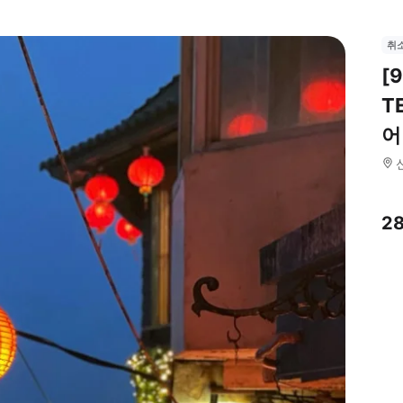
취
[
T
어
2