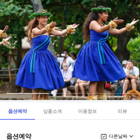
옵션예약
상품소개
이용정보
리뷰
옵션예약
다른날짜