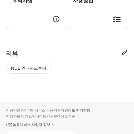
유의사항
사용방법
리뷰
NOL 인터파크투어
NOL
별
사
에서
점
진/
작성
높
동
된
은
영
리뷰
순
상
이용약관
위치기반서비스 이용약관
개인정보 처리방침
입니
여행자보험 가입안내
여행약관
분쟁해결기준
다.
(주)놀유니버스 사업자 정보