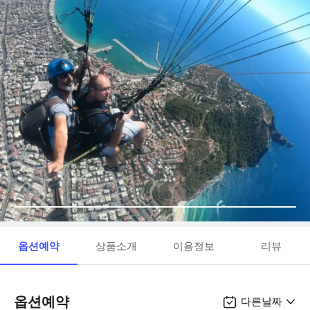
옵션예약
상품소개
이용정보
리뷰
옵션예약
다른날짜