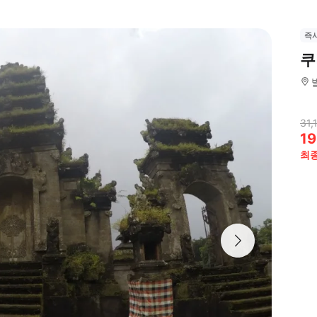
즉
쿠
31,
19
최