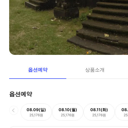
옵션예약
상품소개
옵션예약
08.09(일)
08.10(월)
08.11(화)
08
25,176원
25,176원
25,176원
25