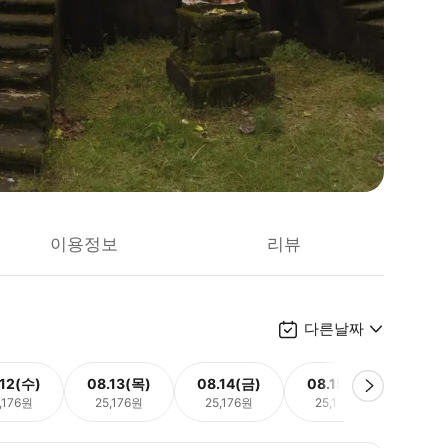
이용정보
리뷰
다른날짜
.12(수)
08.13(목)
08.14(금)
08.15(토)
08.
,176원
25,176원
25,176원
25,176원
25,