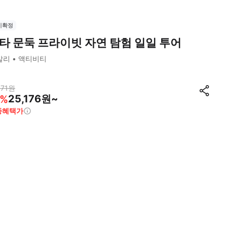
시확정
타 문둑 프라이빗 자연 탐험 일일 투어
발리
액티비티
171
원
25,176원~
%
종혜택가