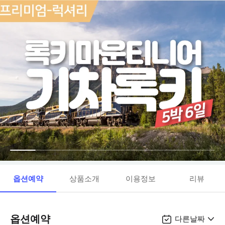
옵션예약
상품소개
이용정보
리뷰
옵션예약
다른날짜