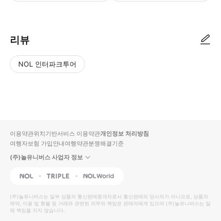
･ 미팅 장소 및 시간(출발지) : 6:00 AM 지정된 장소에서 가이드 미팅
리뷰
NOL 인터파크투어
NOL
별
사
에서
점
진/
작성
높
동
된
은
영
리뷰
순
상
이용약관
위치기반서비스 이용약관
개인정보 처리방침
입니
여행자보험 가입안내
여행약관
분쟁해결기준
다.
(주)놀유니버스 사업자 정보
별
사
NOL
Triple
Interpark Global
점
진/
높
동
(주)놀유니버스
는 일부 상품의 통신판매중개자로서 통신판매의 당사자가 아니므로, 상품의
예약, 이용 및 환불 등 거래와 관련된 의무와 책임은 판매자에게 있으며
은
영
(주)놀유니버스
는 일
체 책임을 지지 않습니다.
순
상