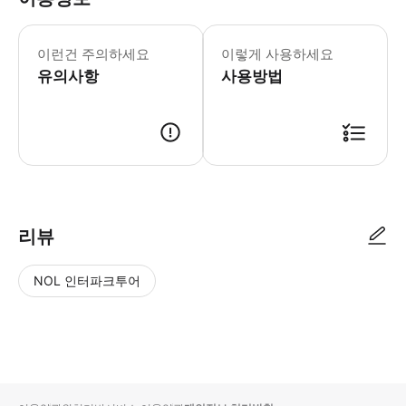
* 소요시간 : 120분 (옵션에 따라 소
이런건 주의하세요
이렇게 사용하세요
유의사항
사용방법
● 예약접수 후 확정이 되면 이용가능합니다. ● 바우처에 안내된 사용 방법
리뷰
NOL 인터파크투어
NOL
별
사
에서
점
진/
작성
높
동
된
은
영
리뷰