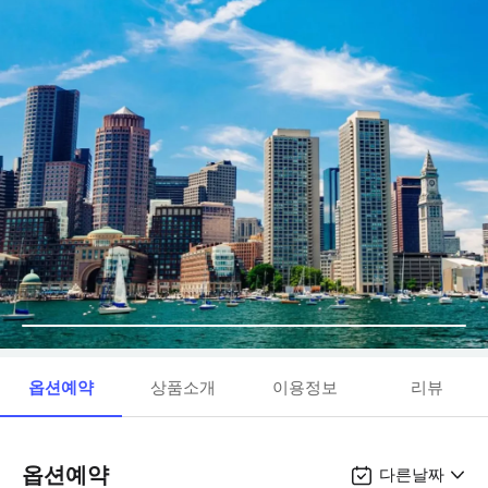
옵션예약
상품소개
이용정보
리뷰
옵션예약
다른날짜