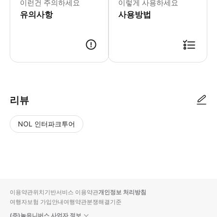
이런건 주의하세요
이렇게 사용하세요
유의사항
사용방법
● 예약접수 후 확정이 되면 이용가능합니다. ● 바우처에 안내된 사용 방법
리뷰
NOL 인터파크투어
NOL
별
사
에서
점
진/
작성
높
동
된
은
영
리뷰
순
상
이용약관
위치기반서비스 이용약관
개인정보 처리방침
입니
여행자보험 가입안내
여행약관
분쟁해결기준
다.
(주)놀유니버스 사업자 정보