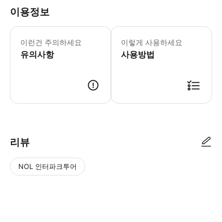
이용정보
필수 안내: - 대형 가방과 여행용 짐은 
이런건 주의하세요
이렇게 사용하세요
유의사항
사용방법
리뷰
NOL 인터파크투어
NOL
별
사
에서
점
진/
작성
높
동
된