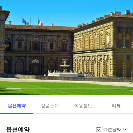
옵션예약
상품소개
이용정보
리뷰
옵션예약
다른날짜