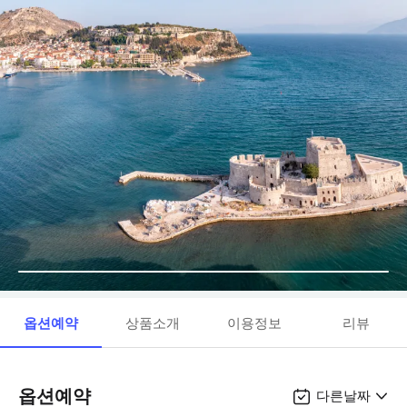
옵션예약
상품소개
이용정보
리뷰
옵션예약
다른날짜