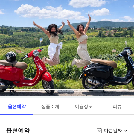
옵션예약
상품소개
이용정보
리뷰
옵션예약
다른날짜