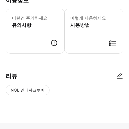
이용정보
이런건 주의하세요
이렇게 사용하세요
유의사항
사용방법
리뷰
NOL 인터파크투어
NOL
별
사
에서
점
진/
작성
높
동
된
은
영
리뷰