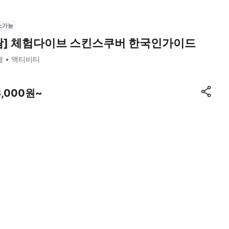
소가능
괌] 체험다이브 스킨스쿠버 한국인가이드
괌
액티비티
3,000원~