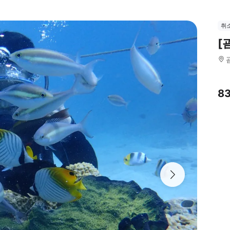
취
[
8