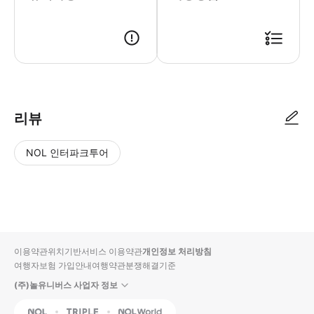
● 예약접수 후 확정이 되면 이용가능합니다. ● 바우처에 안내된 사용 방법
리뷰
NOL 인터파크투어
NOL
별
사
에서
점
진/
작성
높
동
된
은
영
리뷰
순
상
이용약관
위치기반서비스 이용약관
개인정보 처리방침
입니
여행자보험 가입안내
여행약관
분쟁해결기준
다.
(주)놀유니버스 사업자 정보
별
사