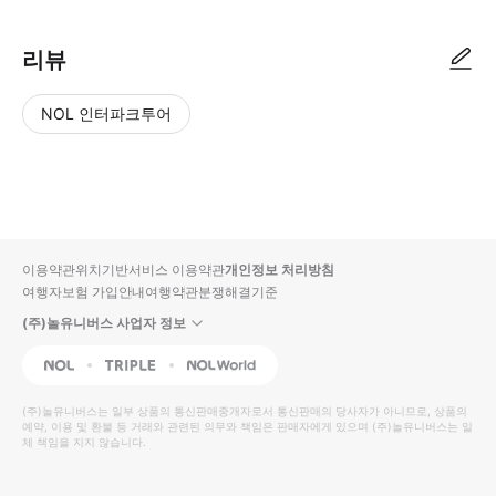
리뷰
NOL 인터파크투어
NOL
별
사
에서
점
진/
작성
높
동
된
은
영
리뷰
순
상
이용약관
위치기반서비스 이용약관
개인정보 처리방침
입니
여행자보험 가입안내
여행약관
분쟁해결기준
다.
(주)놀유니버스 사업자 정보
별
사
NOL
Triple
Interpark Global
점
진/
높
동
(주)놀유니버스
는 일부 상품의 통신판매중개자로서 통신판매의 당사자가 아니므로, 상품의
예약, 이용 및 환불 등 거래와 관련된 의무와 책임은 판매자에게 있으며
은
영
(주)놀유니버스
는 일
체 책임을 지지 않습니다.
순
상