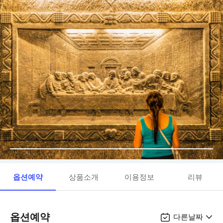
옵션예약
상품소개
이용정보
리뷰
옵션예약
다른날짜