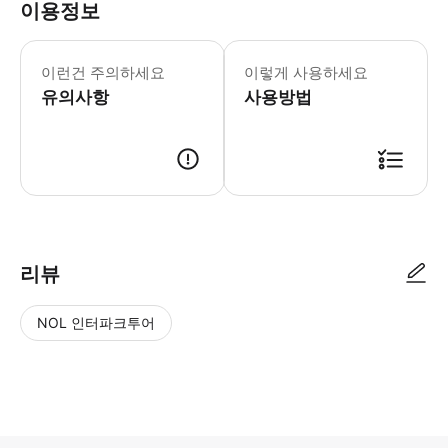
이용정보
이런건 주의하세요
이렇게 사용하세요
유의사항
사용방법
리뷰
NOL 인터파크투어
NOL
별
사
에서
점
진/
작성
높
동
된
은
영