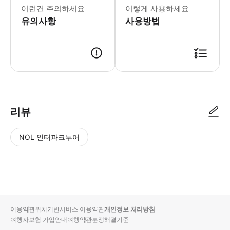
* 스타레전드 – 트렌디한 놀이 공간에
이런건 주의하세요
이렇게 사용하세요
유의사항
사용방법
리뷰
NOL 인터파크투어
NOL
별
사
에서
점
진/
작성
높
동
된
은
영
리뷰
순
상
이용약관
위치기반서비스 이용약관
개인정보 처리방침
입니
여행자보험 가입안내
여행약관
분쟁해결기준
다.