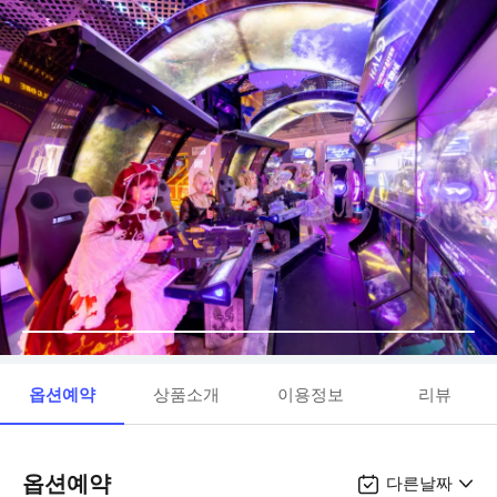
옵션예약
상품소개
이용정보
리뷰
옵션예약
다른날짜