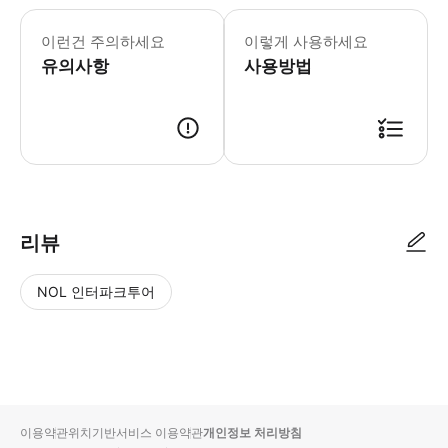
이런건 주의하세요
이렇게 사용하세요
유의사항
사용방법
리뷰
NOL 인터파크투어
NOL
별
사
에서
점
진/
작성
높
동
된
은
영
리뷰
순
상
이용약관
위치기반서비스 이용약관
개인정보 처리방침
입니