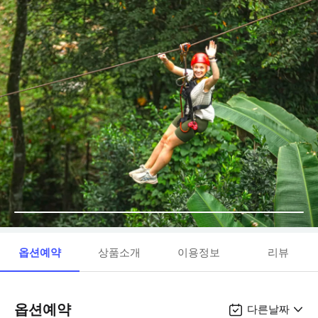
옵션예약
상품소개
이용정보
리뷰
옵션예약
다른날짜