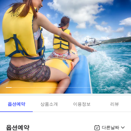
옵션예약
상품소개
이용정보
리뷰
옵션예약
다른날짜