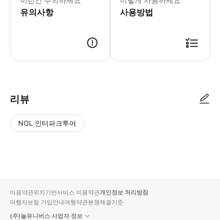
이런건 주의하세요
이렇게 사용하세요
유의사항
사용방법
•약속된 픽업시간 5분전 미팅장소에서 대기해주세요. •트리플에서 예약금 
리뷰
NOL 인터파크투어
NOL
별
사
에서
점
진/
작성
높
동
된
은
영
리뷰
순
상
이용약관
위치기반서비스 이용약관
개인정보 처리방침
입니
여행자보험 가입안내
여행약관
분쟁해결기준
다.
(주)놀유니버스 사업자 정보