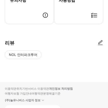
유의사항
사용방법
리뷰
NOL 인터파크투어
NOL
별
사
에서
점
진/
작성
높
동
된
은
영
리뷰
순
상
이용약관
위치기반서비스 이용약관
개인정보 처리방침
입니
여행자보험 가입안내
여행약관
분쟁해결기준
다.
(주)놀유니버스 사업자 정보