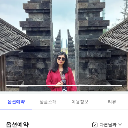
옵션예약
상품소개
이용정보
리뷰
옵션예약
다른날짜