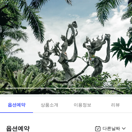
옵션예약
상품소개
이용정보
리뷰
옵션예약
다른날짜