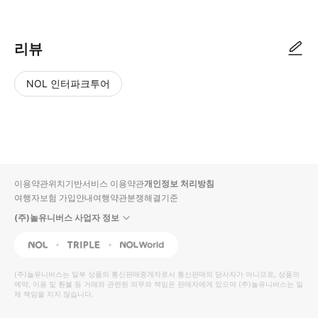
리뷰
NOL 인터파크투어
NOL
별
사
에서
점
진/
작성
높
동
된
은
영
리뷰
순
상
이용약관
위치기반서비스 이용약관
개인정보 처리방침
입니
여행자보험 가입안내
여행약관
분쟁해결기준
다.
(주)놀유니버스 사업자 정보
별
사
NOL
Triple
Interpark Global
점
진/
높
동
(주)놀유니버스
는 일부 상품의 통신판매중개자로서 통신판매의 당사자가 아니므로, 상품의
예약, 이용 및 환불 등 거래와 관련된 의무와 책임은 판매자에게 있으며
은
영
(주)놀유니버스
는 일
체 책임을 지지 않습니다.
순
상